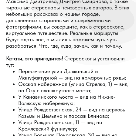
Максима Дмитриева, Дмитрия Смирнова, а также
тиражные стереопары неизвестных авторов. В этих
небольших рассказах о нашем городе,
дополненных старинными и современными
фотографиями, вы совершите, как в стереоскопе,
виртуальное путешествие. Реальные маршруты
будут ждать вас, а мы лишь поможем чуть-чуть
разобраться. Что, где, куда, зачем, как и почему.
Кстати, это пригодится!
Стереоскопы установили
тут:
Пересечение улиц Должанской и
Мануфактурной — вид на ярмарочные ряды;
Окская набережная (улица Стрелка, 1) — вид
на Оку с плашкоутного моста;
У Канавинского моста — вид на Нижне-
Волжскую набережную;
Улица Рождественская, 24 — вид на церковь
Козьмы и Демьяна и пассаж Блинова;
Улица Рождественская, 11 — вид на
Кремлевский фуникулер;
Улица Большая Покровская, 30 — вид на