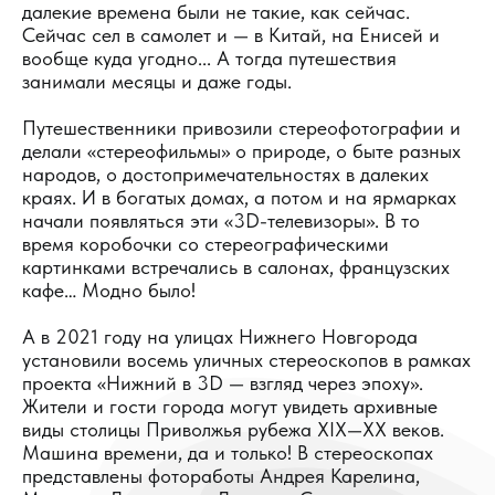
далекие времена были не такие, как сейчас.
Сейчас сел в самолет и — в Китай, на Енисей и
вообще куда угодно... А тогда путешествия
занимали месяцы и даже годы.
Путешественники привозили стереофотографии и
делали «стереофильмы» о природе, о быте разных
народов, о достопримечательностях в далеких
краях. И в богатых домах, а потом и на ярмарках
начали появляться эти «3D-телевизоры». В то
время коробочки со стереографическими
картинками встречались в салонах, французских
кафе… Модно было!
А в 2021 году на улицах Нижнего Новгорода
установили восемь уличных стереоскопов в рамках
проекта «Нижний в 3D — взгляд через эпоху».
Жители и гости города могут увидеть архивные
виды столицы Приволжья рубежа XIX—XX веков.
Машина времени, да и только! В стереоскопах
представлены фотоработы Андрея Карелина,