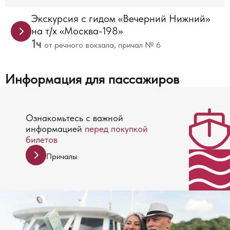
Время отправления
Ежедневно
15
16
16
17
18
Тариф, руб
ПН-ЧТ
:00
:00
:30
:30
:00
900
ПТ-ВС
Стандарт
1 000
Стандарт
Экскурсия с гидом «Вечерний Нижний»
800
Льготный
900
Льготный
на т/х «Москва-198»
1ч
от речного вокзала, причал № 6
Время отправления
Ежедневно
19
Тариф, руб
ПН-ЧТ
:00
900
ПТ-ВС
Стандарт
1 000
Стандарт
Информация
для пассажиров
800
Льготный
900
Льготный
Ознакомьтесь с важной
информацией
перед покупкой
билетов
Причалы