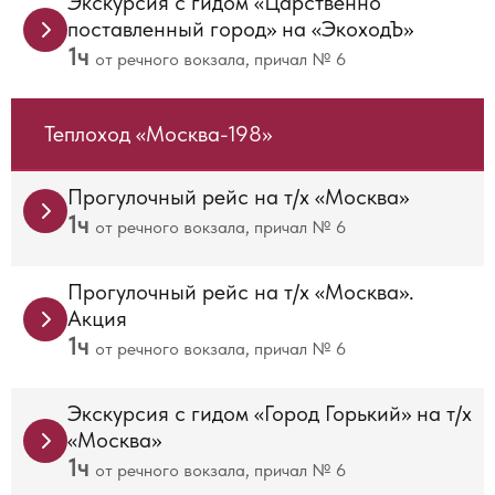
Экскурсия с гидом «Царственно
3 000
Стандарт
поставленный город» на «ЭкоходЪ»
1ч
2 500
Льготный
от речного вокзала, причал № 6
Время отправления
ПН-ЧТ, ВС
ПТ, СБ
15
17
18
15
17
18
Тариф, руб
ПН-ЧТ
:30
:00
:30
:30
:00
:30
1 400
ПТ-ВС
Комфорт
1 600
Комфорт
Теплоход «Москва-198»
1 200
Стандарт
1 400
Стандарт
1 100
Льготный
1 200
Льготный
Прогулочный рейс на т/х «Москва»
1ч
от речного вокзала, причал № 6
Время отправления
Ежедневно
13
13
14
19
20
21
Тариф, руб
ПН-ЧТ
:00
:30
:30
:30
:30
:00
800
ПТ-ВС
Стандарт
900
Стандарт
Прогулочный рейс на т/х «Москва».
700
Льготный
800
Льготный
Акция
1ч
от речного вокзала, причал № 6
Время отправления
Ежедневно
10
11
12
Тариф, руб
ПН-ЧТ
:30
:30
:00
650
ПТ-ВС
Стандарт
900
Стандарт
Экскурсия с гидом «Город Горький» на т/х
450
Льготный
800
Льготный
«Москва»
1ч
от речного вокзала, причал № 6