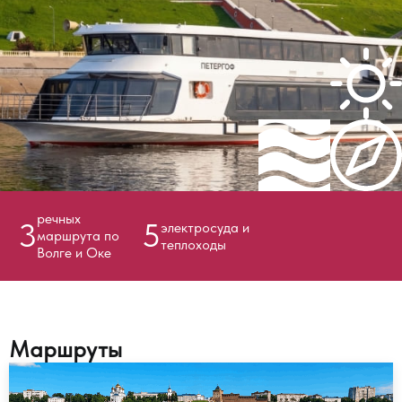
речных
3
5
электросуда и
маршрута по
теплоходы
Волге и Оке
Маршруты