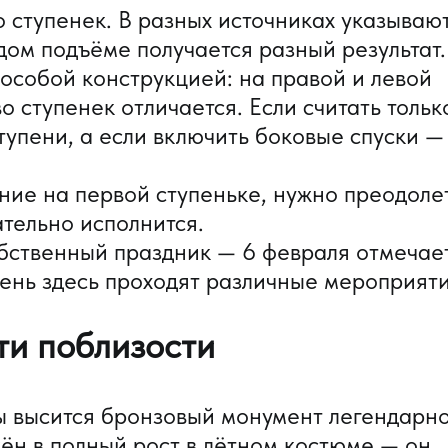
о ступенек. В разных источниках указываю
дом подъёме получается разный результат.
особой конструкцией: на правой и левой
 ступенек отличается. Если считать тольк
тупени, а если включить боковые спуски —
ание на первой ступеньке, нужно преодоле
ательно исполнится.
обственный праздник — 6 февраля отмечае
 день здесь проходят различные мероприят
ти поблизости
ы высится бронзовый монумент легендарн
ён в полный рост в лётном костюме — он