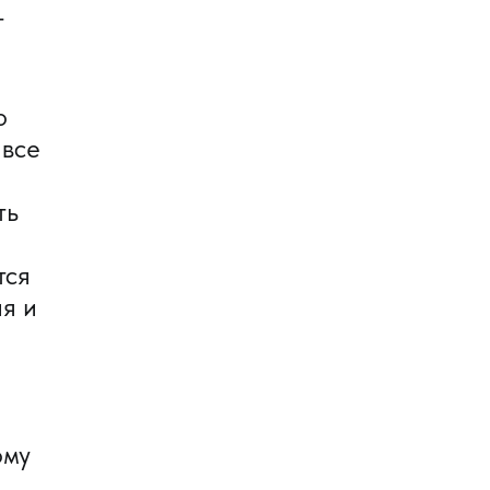
т
о
 все
ть
тся
ия и
ому