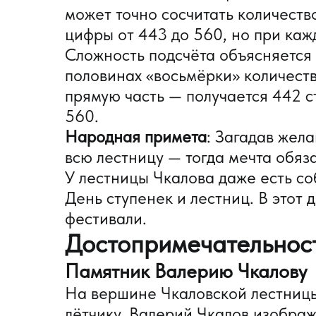
может точно сосчитать количеств
цифры от 443 до 560, но при каж
Сложность подсчёта объясняется 
половинах «восьмёрки» количество
прямую часть — получается 442 с
560.
Народная примета
: Загадав жел
всю лестницу — тогда мечта обяз
У лестницы Чкалова даже есть с
День ступенек и лестниц. В этот
фестивали.
Достопримечательнос
Памятник Валерию Чкалову
На вершине Чкаловской лестниц
лётчику. Валерий Чкалов изображ