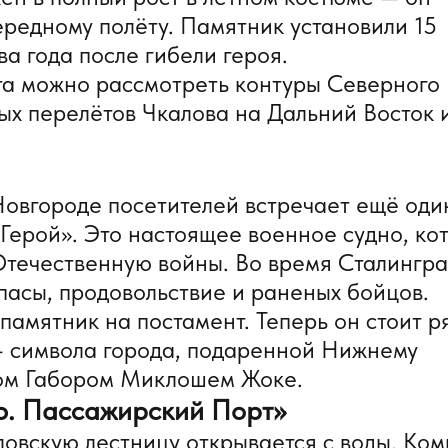
чередному полёту. Памятник установили 15
ва года после гибели героя.
та можно рассмотреть контуры Северного
х перелётов Чкалова на Дальний Восток и
овгороде посетителей встречает ещё оди
Герой». Это настоящее военное судно, ко
течественную войны. Во время Сталингр
пасы, продовольствие и раненых бойцов.
 памятник на постамент. Теперь он стоит 
— символа города, подаренной Нижнему
ром Габором Миклошем Жоке.
Ъ. Пассажирский Порт»
овскую лестницу открывается с воды. Ко