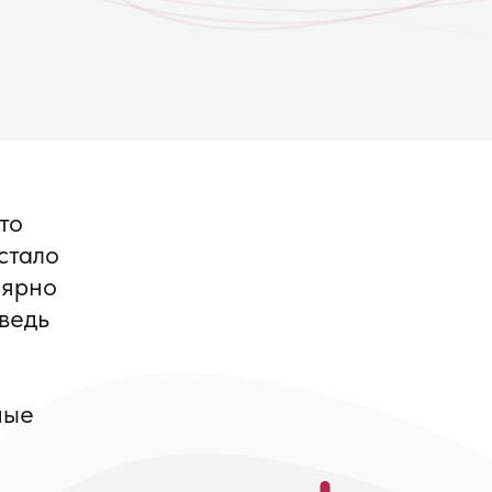
то
стало
лярно
ведь
ные