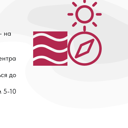
— на
ентра
ся до
 5-10