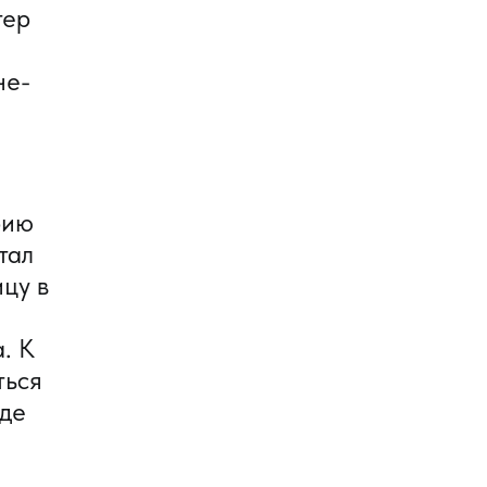
тер
не-
рию
тал
цу в
. К
ться
оде