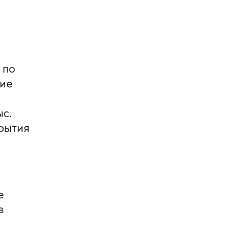
 по
кие
ыс.
крытия
е
в