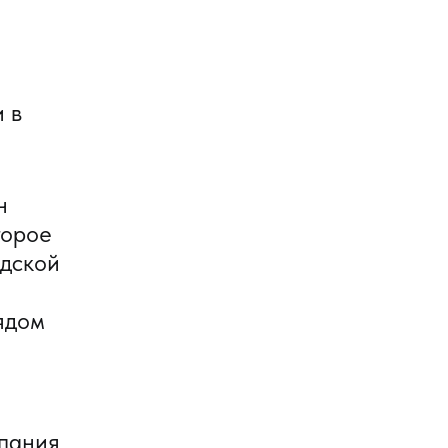
 в
н
торое
адской
рядом
мпания