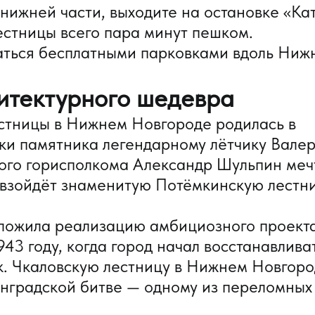
 нижней части, выходите на остановке «Ка
естницы всего пара минут пешком.
аться бесплатными парковками вдоль Ниж
итектурного шедевра
стницы в Нижнем Новгороде родилась в
вки памятника легендарному лётчику Вале
кого горисполкома Александр Шульпин меч
евзойдёт знаменитую Потёмкинскую лестни
ложила реализацию амбициозного проекта
943 году, когда город начал восстанавлива
. Чкаловскую лестницу в Нижнем Новгор
инградской битве — одному из переломных