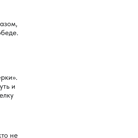
азом,
обеде.
рки».
уть и
елку
кто не