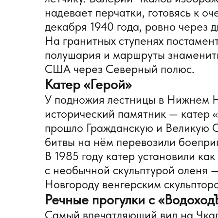
надевает перчатки, готовясь к о
декабря 1940 года, ровно через д
На гранитных ступенях постамен
полушария и маршруты знамениты
США через Северный полюс.
Катер «Герой»
У подножия лестницы в Нижнем Н
исторический памятник — катер «
прошло Гражданскую и Великую О
битвы на нём перевозили боепри
В 1985 году катер установили как
с необычной скульптурой оленя 
Новгороду венгерским скульпто
Речные прогулки с «Водоход
Самый впечатляющий вид на Чкал