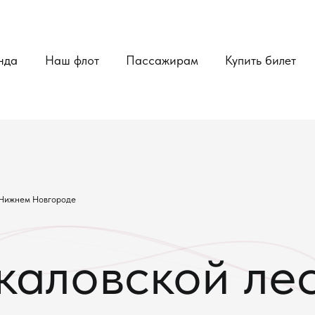
нда
Наш флот
Пассажирам
Купить билет
 Нижнем Новгороде
каловской ле