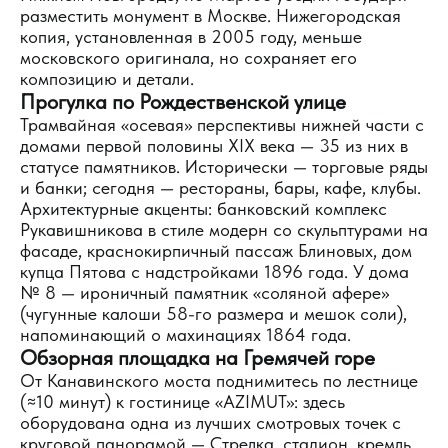
разместить монумент в Москве. Нижегородская
копия, установленная в 2005 году, меньше
московского оригинала, но сохраняет его
композицию и детали.
Прогулка по Рождественской улице
Трамвайная «осевая» перспективы нижней части с
домами первой половины XIX века — 35 из них в
статусе памятников. Исторически — торговые ряды
и банки; сегодня — рестораны, бары, кафе, клубы.
Архитектурные акценты: банковский комплекс
Рукавишникова в стиле модерн со скульптурами на
фасаде, краснокирпичный пассаж Блиновых, дом
купца Пятова с надстройками 1896 года. У дома
№ 8 — ироничный памятник «соляной афере»
(чугунные калоши 58-го размера и мешок соли),
напоминающий о махинациях 1864 года.
Обзорная площадка на Гремячей горе
От Канавинского моста поднимитесь по лестнице
(≈10 минут) к гостинице «AZIMUT»: здесь
оборудована одна из лучших смотровых точек с
круговой панорамой — Стрелка, стадион, кремль,