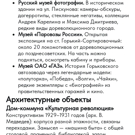
Русский музей фотографии.
В историческом
здании на ул. Пискунова: камеры-обскуры,
дагерротипы, стеклянные негативы, коллекции
Андрея Карелина и Максима Дмитриева,
редкие виды дореволюционного города.
Музей «Паровозы России».
Открытая
экспозиция на ст. Горький-Сортировочный:
около 20 локомотивов от дореволюционных
до позднесоветских. На часть можно
подняться, осмотреть кабину и приборы.
Музей ОАО «ГАЗ».
История Горьковского
автозавода через легендарные модели:
«полуторка», «Победа», «Волги», «Чайки»,
редкие экземпляры с «биографией» из
правительственных гаражей и кино.
Архитектурные объекты
Дом-коммуна «Культурная революция»
Конструктивизм 1929–1931 годов (арх. В.
Медведев): корпуса разной этажности, связаны
переходами. Замысел — «машина быта» с общей
столовой, прачечной, библиотекой, залом