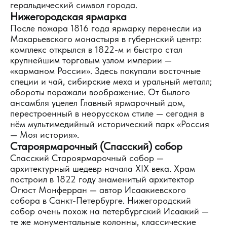
геральдический символ города.
Нижегородская ярмарка
После пожара 1816 года ярмарку перенесли из
Макарьевского монастыря в губернский центр:
комплекс открылся в 1822-м и быстро стал
крупнейшим торговым узлом империи —
«карманом России». Здесь покупали восточные
специи и чай, сибирские меха и уральный металл;
обороты поражали воображение. От былого
ансамбля уцелел Главный ярмарочный дом,
перестроенный в неорусском стиле — сегодня в
нём мультимедийный исторический парк «Россия
— Моя история».
Староярмарочный (Спасский) собор
Спасский Староярмарочный собор —
архитектурный шедевр начала XIX века. Храм
построил в 1822 году знаменитый архитектор
Огюст Монферран — автор Исаакиевского
собора в Санкт-Петербурге. Нижегородский
собор очень похож на петербургский Исаакий —
те же монументальные колонны, классические