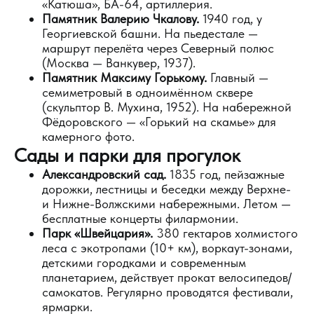
«Катюша», БА-64, артиллерия.
Памятник Валерию Чкалову.
1940 год, у
Георгиевской башни. На пьедестале —
маршрут перелёта через Северный полюс
(Москва — Ванкувер, 1937).
Памятник Максиму Горькому.
Главный —
семиметровый в одноимённом сквере
(скульптор В. Мухина, 1952). На набережной
Фёдоровского — «Горький на скамье» для
камерного фото.
Сады и парки для прогулок
Александровский сад.
1835 год, пейзажные
дорожки, лестницы и беседки между Верхне-
и Нижне-Волжскими набережными. Летом —
бесплатные концерты филармонии.
Парк «Швейцария».
380 гектаров холмистого
леса с экотропами (10+ км), воркаут-зонами,
детскими городками и современным
планетарием, действует прокат велосипедов/
самокатов. Регулярно проводятся фестивали,
ярмарки.