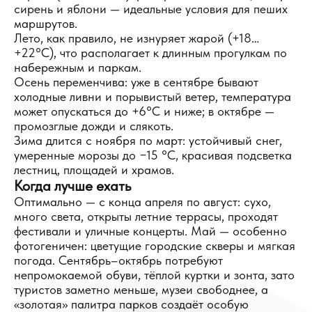
сирень и яблони — идеальные условия для пеших
маршрутов.
Лето, как правило, не изнуряет жарой (+18…
+22°C), что располагает к длинным прогулкам по
набережным и паркам.
Осень переменчива: уже в сентябре бывают
холодные ливни и порывистый ветер, температура
может опускаться до +6°C и ниже; в октябре —
промозглые дожди и слякоть.
Зима длится с ноября по март: устойчивый снег,
умеренные морозы до −15 °C, красивая подсветка
лестниц, площадей и храмов.
Когда лучше ехать
Оптимально — с конца апреля по август: сухо,
много света, открыты летние террасы, проходят
фестивали и уличные концерты. Май — особенно
фотогеничен: цветущие городские скверы и мягкая
погода. Сентябрь–октябрь потребуют
непромокаемой обуви, тёплой куртки и зонта, зато
туристов заметно меньше, музеи свободнее, а
«золотая» палитра парков создаёт особую