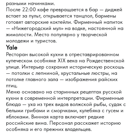
разными начинками.
После 22:00 кафе превращается в бар — диджей
встает за пульт, открывается танцпол, бармены
готовят авторские коктейли. Фирменный напиток
— «Нижегородский мул» на водке, настоянной на
жимолости. Место популярно у творческой
молодежи и туристов.
Yale
Ресторан высокой кухни в отреставрированном
купеческом особняке XIX века на Рождественской
улице. Интерьер сохранил историческую роскошь
— потолки с лепниной, хрустальные люстры, на
потолке главного зала — изображения райских
птиц.
Меню основано на старинных рецептах русской
кухни в современной интерпретации. Фирменные
блюда — уха из трех видов волжской рыбы, судак с
белыми грибами и сморчками, кулебяка с гусем и
яблоками. Винная карта включает редкие
российские вина. Персонал расскажет историю
особняка и его прежних владельцев.