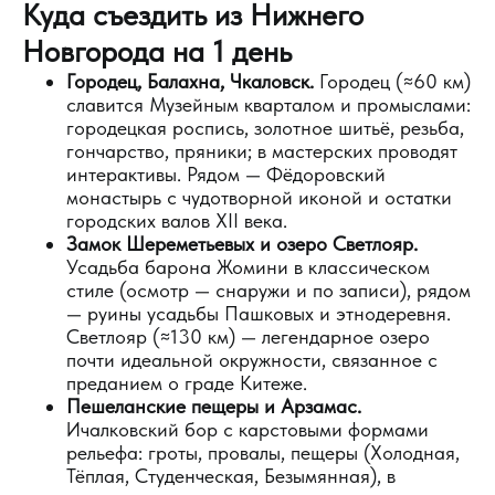
Куда съездить из Нижнего
Новгорода на 1 день
Городец, Балахна, Чкаловск.
Городец (≈60 км)
славится Музейным кварталом и промыслами:
городецкая роспись, золотное шитьё, резьба,
гончарство, пряники; в мастерских проводят
интерактивы. Рядом — Фёдоровский
монастырь с чудотворной иконой и остатки
городских валов XII века.
Замок Шереметьевых и озеро Светлояр.
Усадьба барона Жомини в классическом
стиле (осмотр — снаружи и по записи), рядом
— руины усадьбы Пашковых и этнодеревня.
Светлояр (≈130 км) — легендарное озеро
почти идеальной окружности, связанное с
преданием о граде Китеже.
Пешеланские пещеры и Арзамас.
Ичалковский бор с карстовыми формами
рельефа: гроты, провалы, пещеры (Холодная,
Тёплая, Студенческая, Безымянная), в