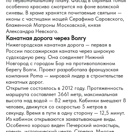
по первоначальному плану. Фасад в охряных тонах
особенно красиво смотрится на фоне волжской
синевы. В храме хранятся почитаемые святыни —
иконы с частицами мощей Серафима Саровского,
блаженной Матроны Московской, князя
Александра Невского.
Канатная дорога через Волгу
Нижегородская канатная дорога — первая в
России пассажирская канатка через широкую
судоходную реку. Она соединяет Нижний
Новгород с городом Бор на противоположном
берегу Волги. Проект разработала французская
компания Poma — мировой лидер в строительстве
канатных дорог.
Открытие состоялось в 2012 году. Протяженность
маршрута составляет 3661 метр, максимальная
высота над водой — 82 метра. Кабинки вмещают 8
человек, движутся со скоростью 5 метров в
секунду. Время в пути в одну сторону — 12,5 минут.
Из кабинок открываются захватывающие виды.
Особенно хорошо виден Печерский монастырь,
кремль, исторический центр, Стрелка. Многие