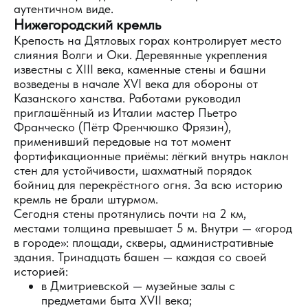
аутентичном виде.
Нижегородский кремль
Крепость на Дятловых горах контролирует место
слияния Волги и Оки. Деревянные укрепления
известны с XIII века, каменные стены и башни
возведены в начале XVI века для обороны от
Казанского ханства. Работами руководил
приглашённый из Италии мастер Пьетро
Франческо (Пётр Френчюшко Фрязин),
применивший передовые на тот момент
фортификационные приёмы: лёгкий внутрь наклон
стен для устойчивости, шахматный порядок
бойниц для перекрёстного огня. За всю историю
кремль не брали штурмом.
Сегодня стены протянулись почти на 2 км,
местами толщина превышает 5 м. Внутри — «город
в городе»: площади, скверы, административные
здания. Тринадцать башен — каждая со своей
историей:
в Дмитриевской — музейные залы с
предметами быта XVII века;