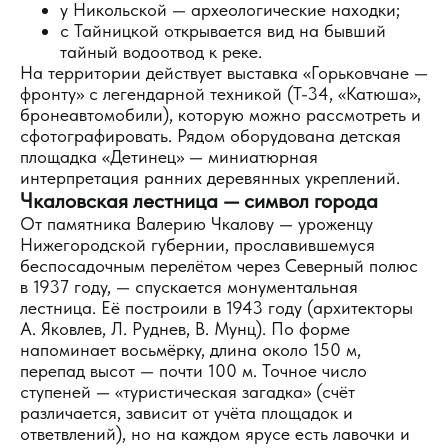
у Никольской — археологические находки;
с Тайницкой открывается вид на бывший
тайный водоотвод к реке.
На территории действует выставка «Горьковчане —
фронту» с легендарной техникой (Т-34, «Катюша»,
бронеавтомобили), которую можно рассмотреть и
сфотографировать. Рядом оборудована детская
площадка «Детинец» — миниатюрная
интерпретация ранних деревянных укреплений.
Чкаловская лестница — символ города
От памятника Валерию Чкалову — уроженцу
Нижегородской губернии, прославившемуся
беспосадочным перелётом через Северный полюс
в 1937 году, — спускается монументальная
лестница. Её построили в 1943 году (архитекторы
А. Яковлев, Л. Руднев, В. Мунц). По форме
напоминает восьмёрку, длина около 150 м,
перепад высот — почти 100 м. Точное число
ступеней — «туристическая загадка» (счёт
различается, зависит от учёта площадок и
ответвлений), но на каждом ярусе есть лавочки и