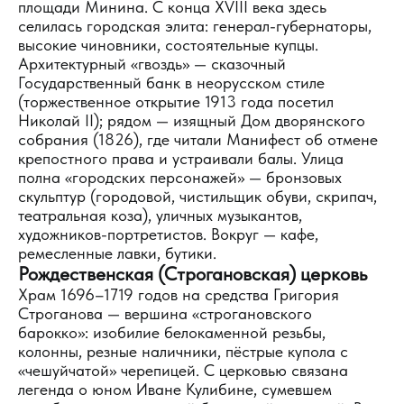
площади Минина. С конца XVIII века здесь
селилась городская элита: генерал-губернаторы,
высокие чиновники, состоятельные купцы.
Архитектурный «гвоздь» — сказочный
Государственный банк в неорусском стиле
(торжественное открытие 1913 года посетил
Николай II); рядом — изящный Дом дворянского
собрания (1826), где читали Манифест об отмене
крепостного права и устраивали балы. Улица
полна «городских персонажей» — бронзовых
скульптур (городовой, чистильщик обуви, скрипач,
театральная коза), уличных музыкантов,
художников-портретистов. Вокруг — кафе,
ремесленные лавки, бутики.
Рождественская (Строгановская) церковь
Храм 1696–1719 годов на средства Григория
Строганова — вершина «строгановского
барокко»: изобилие белокаменной резьбы,
колонны, резные наличники, пёстрые купола с
«чешуйчатой» черепицей. С церковью связана
легенда о юном Иване Кулибине, сумевшем