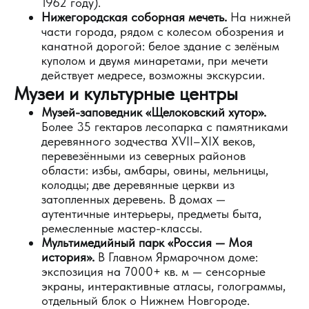
1962 году).
Нижегородская соборная мечеть.
На нижней
части города, рядом с колесом обозрения и
канатной дорогой: белое здание с зелёным
куполом и двумя минаретами, при мечети
действует медресе, возможны экскурсии.
Музеи и культурные центры
Музей-заповедник «Щелоковский хутор».
Более 35 гектаров лесопарка с памятниками
деревянного зодчества XVII–XIX веков,
перевезёнными из северных районов
области: избы, амбары, овины, мельницы,
колодцы; две деревянные церкви из
затопленных деревень. В домах —
аутентичные интерьеры, предметы быта,
ремесленные мастер-классы.
Мультимедийный парк «Россия — Моя
история».
В Главном Ярмарочном доме:
экспозиция на 7000+ кв. м — сенсорные
экраны, интерактивные атласы, голограммы,
отдельный блок о Нижнем Новгороде.