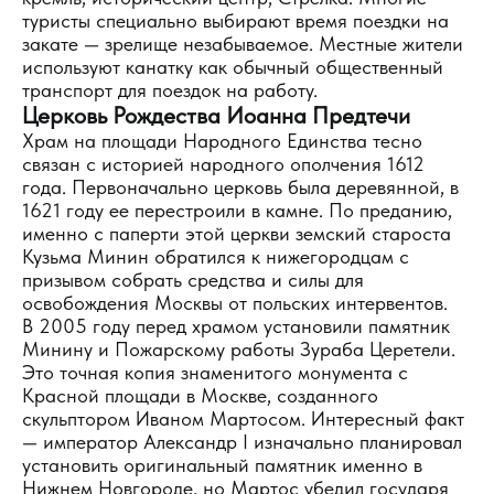
туристы специально выбирают время поездки на
закате — зрелище незабываемое. Местные жители
используют канатку как обычный общественный
транспорт для поездок на работу.
Церковь Рождества Иоанна Предтечи
Храм на площади Народного Единства тесно
связан с историей народного ополчения 1612
года. Первоначально церковь была деревянной, в
1621 году ее перестроили в камне. По преданию,
именно с паперти этой церкви земский староста
Кузьма Минин обратился к нижегородцам с
призывом собрать средства и силы для
освобождения Москвы от польских интервентов.
В 2005 году перед храмом установили памятник
Минину и Пожарскому работы Зураба Церетели.
Это точная копия знаменитого монумента с
Красной площади в Москве, созданного
скульптором Иваном Мартосом. Интересный факт
— император Александр I изначально планировал
установить оригинальный памятник именно в
Нижнем Новгороде, но Мартос убедил государя