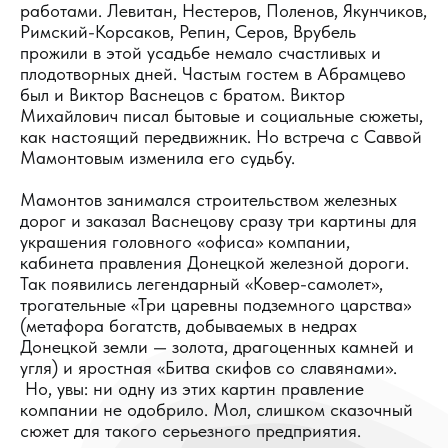
работами. Левитан, Нестеров, Поленов, Якунчиков,
Римский-Корсаков, Репин, Серов, Врубель
прожили в этой усадьбе немало счастливых и
плодотворных дней. Частым гостем в Абрамцево
был и Виктор Васнецов с братом. Виктор
Михайлович писал бытовые и социальные сюжеты,
как настоящий передвижник. Но встреча с Саввой
Мамонтовым изменила его судьбу.
Мамонтов занимался строительством железных
дорог и заказал Васнецову сразу три картины для
украшения головного «офиса» компании,
кабинета правления Донецкой железной дороги.
Так появились легендарный «Ковер-самолет»,
трогательные «Три царевны подземного царства»
(метафора богатств, добываемых в недрах
Донецкой земли — золота, драгоценных камней и
угля) и яростная «Битва скифов со славянами».
Но, увы: ни одну из этих картин правление
компании не одобрило. Мол, слишком сказочный
сюжет для такого серьезного предприятия.