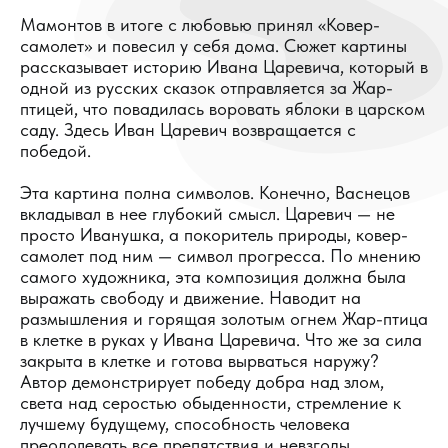
Мамонтов в итоге с любовью принял «Ковер-
самолет» и повесил у себя дома. Сюжет картины
рассказывает историю Ивана Царевича, который в
одной из русских сказок отправляется за Жар-
птицей, что повадилась воровать яблоки в царском
саду. Здесь Иван Царевич возвращается с
победой.
Эта картина полна символов. Конечно, Васнецов
вкладывал в нее глубокий смысл. Царевич — не
просто Иванушка, а покоритель природы, ковер-
самолет под ним — символ прогресса. По мнению
самого художника, эта композиция должна была
выражать свободу и движение. Наводит на
размышления и горящая золотым огнем Жар-птица
в клетке в руках у Ивана Царевича. Что же за сила
закрыта в клетке и готова вырваться наружу?
Автор демонстрирует победу добра над злом,
света над серостью обыденности, стремление к
лучшему будущему, способность человека
преодолевать все препятствия и невзгоды.