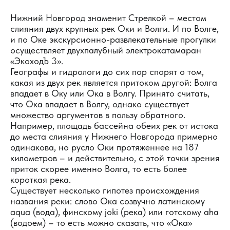
Нижний Новгород знаменит Стрелкой – местом
слияния двух крупных рек Оки и Волги. И по Волге,
и по Оке экскурсионно-развлекательные прогулки
осуществляет двухпалубный электрокатамаран
«ЭкоходЪ 3».
Географы и гидрологи до сих пор спорят о том,
какая из двух рек является притоком другой: Волга
впадает в Оку или Ока в Волгу. Принято считать,
что Ока впадает в Волгу, однако существует
множество аргументов в пользу обратного.
Например, площадь бассейна обеих рек от истока
до места слияния у Нижнего Новгорода примерно
одинакова, но русло Оки протяженнее на 187
километров – и действительно, с этой точки зрения
приток скорее именно Волга, то есть более
короткая река.
Существует несколько гипотез происхождения
названия реки: слово Ока созвучно латинскому
aqua (вода), финскому joki (река) или готскому aha
(водоем) – то есть можно сказать, что «Ока»