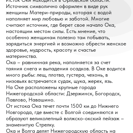
Источник символично оформлен в виде рук
женщины Матери-природы, которая с водой
наполняет мир любовью и заботой. Многие
считают источник, где берет свое начало Ока,
настоящим местом силы. Есть мнение, что
особенно женщинам полезно там побывать,
зарядиться энергией и возможно обрести женское
здоровье, мудрость, красоту и счастье
материнства.
Ока – равнинная река, наполняется за счет
таяния снега и выпадения осадков. В Оке водится
много рыбы: лещ, плотва, густера, чехонь, в
низовьях встречается судак, щука, жерех, язь.
На Оке расположены крупные города
Нижегородской области: Дзержинск, Богородск,
Павлово, Навашино.
От истока Ока течет почти 1500 км до Нижнего
Новгорода, где вместе с Волгой соединяются и
образуют великолепный волжско-окский пейзаж –
знаменитую Стрелку.
Ока и Волга делят Нижегородскую область на