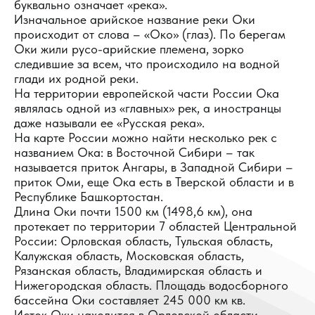
буквально означает «река».
Изначальное арийское название реки Оки
происходит от слова – «Око» (глаз). По берегам
Оки жили русо-арийские племена, зорко
следившие за всем, что происходило на водной
глади их родной реки.
На территории европейской части России Ока
являлась одной из «главных» рек, а иностранцы
даже называли ее «Русская река».
На карте России можно найти несколько рек с
названием Ока: в Восточной Сибири – так
называется приток Ангары, в Западной Сибири –
приток Оми, еще Ока есть в Тверской области и в
Республике Башкортостан.
Длина Оки почти 1500 км (1498,6 км), она
протекает по территории 7 областей Центральной
России: Орловская область, Тульская область,
Калужская область, Московская область,
Рязанская область, Владимирская область и
Нижегородская область. Площадь водосборного
бассейна Оки составляет 245 000 км кв.
Исток Оки находится в Орловской области.